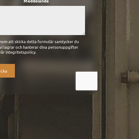
Meddelande
om att skicka detta formulär samtycker du
t vi lagrar och hanterar dina personuppgifter
vår integritetspolicy.
icka