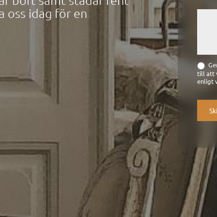
ar bort samt städar rent
a oss idag för en
Gen
till at
enligt 
Sk