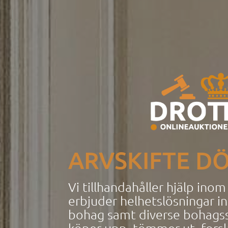
ARVSKIFTE D
Vi tillhandahåller hjälp ino
erbjuder
helhetslösningar 
bohag samt diverse bohagsst