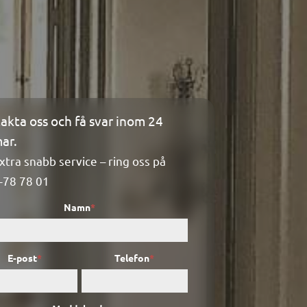
akta oss och få svar inom 24
ktformulär
ar.
xtra snabb service – ring oss på
-78 78 01
Namn
*
E-post
*
Telefon
*