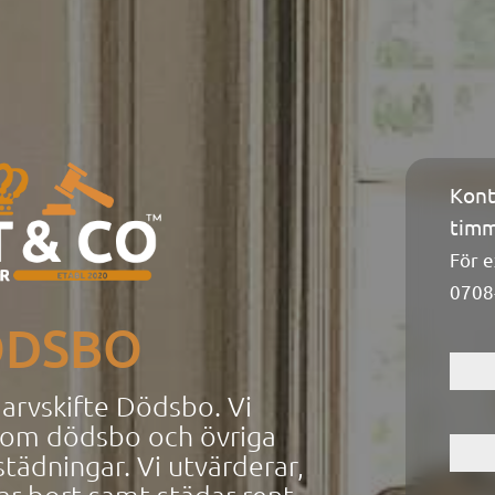
Kont
Konta
timm
För e
0708
ÖDSBO
m arvskifte Dödsbo. Vi
inom dödsbo
och övriga
ädningar. Vi utvärderar,