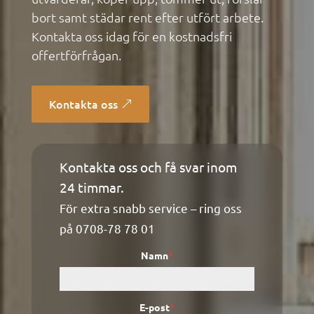
bort samt städar rent efter utfört arbete.
Kontakta oss idag för en kostnadsfri
offertförfrågan.
Kontakta oss
Kontakta oss och få svar inom
Kontaktformulär
24 timmar.
För extra snabb service – ring oss
på
0708-78 78 01
Namn
*
E-post
*