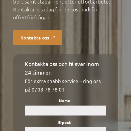
bort samt städar rent efter utfört arbete.
Kontakta oss idag för en kostnadsfri
offertförfrågan.
Kontakta oss
Kontakta oss och få svar inom
Kontaktformulär
24 timmar.
För extra snabb service – ring oss
på
0708-78 78 01
Namn
*
E-post
*