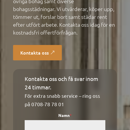
övriga bohag samt diverse
bohagsstädningar. Vi utvärderar, köper upp,
tömmer ut, forslar bort samt städar rent
efter utfört arbete. Kontakta oss idag för en
kostnadsfri offertförfrågan.
Kontakta oss
Kontakta oss och få svar inom
Kontaktformulär
24 timmar.
För extra snabb service – ring oss
på
0708-78 78 01
Namn
*