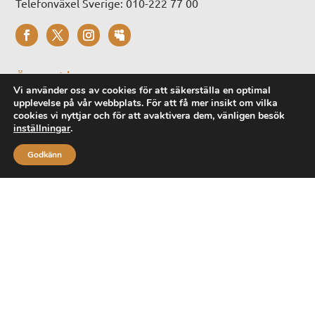
Telefonväxel Sverige: 010-222 77 00
Öppettider
Vi använder oss av cookies för att säkerställa en optimal
Öppettider: hämtning, lämning,
upplevelse på vår webbplats. För att få mer insikt om vilka
cookies vi nyttjar och för att avaktivera dem, vänligen besök
värdering. samt visning i våra lokaler:
inställningar
.
Måndag – Fredag: 08:00-17:00
Godkänn
Lördag – Söndag: 10:00-15:00
Drott Auktioner AB / Drott Bohagsservice
Oavsett om ni behöver hjälp med värdering, tömning,
uppköp, städning eller bortforsling av ett dödsbo, är vårt
erfarna team redo att assistera er.
Kundportal


