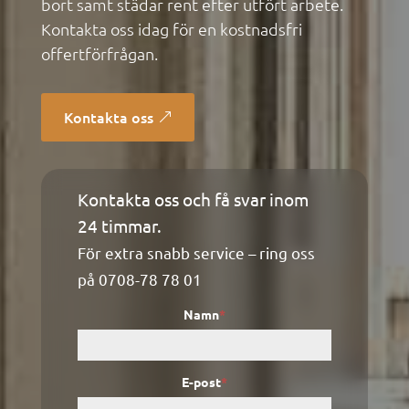
bort samt städar rent efter utfört arbete.
Kontakta oss idag för en kostnadsfri
offertförfrågan.
Kontakta oss
Kontakta oss och få svar inom
Kontaktformulär
24 timmar.
För extra snabb service – ring oss
på
0708-78 78 01
Namn
*
E-post
*