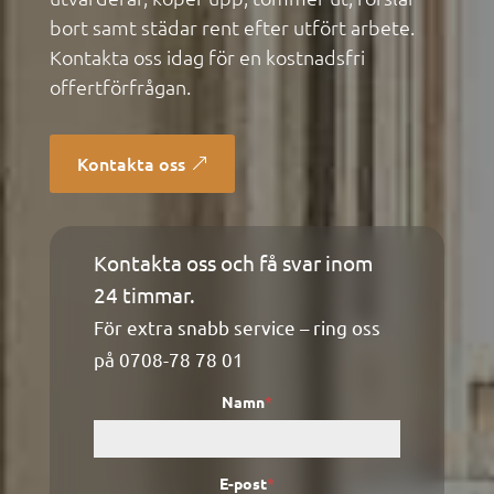
bort samt städar rent efter utfört arbete.
Kontakta oss idag för en kostnadsfri
offertförfrågan.
Kontakta oss
Kontakta oss och få svar inom
Kontaktformulär
24 timmar.
För extra snabb service – ring oss
på
0708-78 78 01
Namn
*
E-post
*