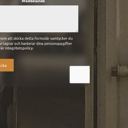
Meddelande
om att skicka detta formulär samtycker du
t vi lagrar och hanterar dina personuppgifter
vår integritetspolicy.
icka