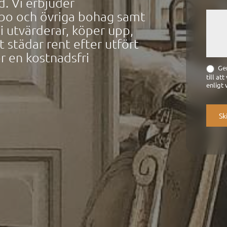
 Vi erbjuder
sbo
och övriga bohag samt
i utvärderar, köper upp,
 städar rent efter utfört
r en kostnadsfri
Gen
till at
enligt 
Sk