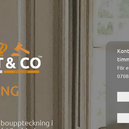
Kont
Konta
timm
För e
0708
ING
m bouppteckning i