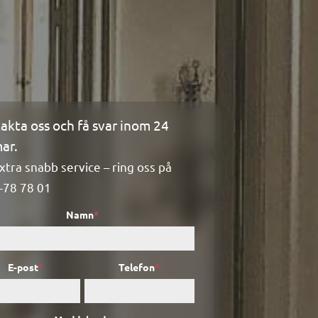
akta oss och få svar inom 24
ktformulär
ar.
xtra snabb service – ring oss på
-78 78 01
Namn
*
E-post
*
Telefon
*