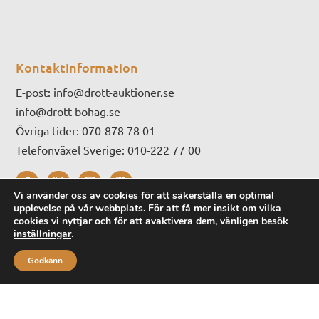
Kontaktinformation
E-post:
info@drott-auktioner.se
info@drott-bohag.se
Övriga tider: 070-878 78 01
Telefonväxel Sverige: 010-222 77 00
Vi använder oss av cookies för att säkerställa en optimal
upplevelse på vår webbplats. För att få mer insikt om vilka
cookies vi nyttjar och för att avaktivera dem, vänligen besök
Öppettider
inställningar
.
Öppettider: hämtning, lämning,
Godkänn
värdering. samt visning i våra lokaler:
Måndag – Fredag: 08:00-17:00
Lördag – Söndag: 10:00-15:00